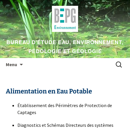
BUREAU D'ÉTUDE EAU, ENVIRONNEMENT,
PÉDOLOGIE ET GÉOLOGIE
Aller
Recherc
Menu
au
contenu
Alimentation en Eau Potable
Établissement des Périmètres de Protection de
Captages
Diagnostics et Schémas Directeurs des systèmes